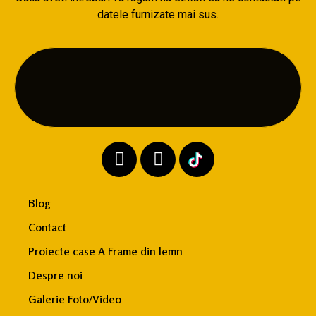
datele furnizate mai sus.
Blog
Contact
Proiecte case A Frame din lemn
Despre noi
Galerie Foto/Video